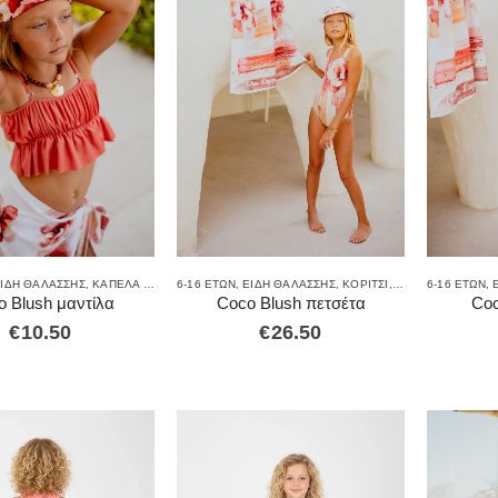
ΊΔΗ ΘΑΛΆΣΣΗΣ
,
ΚΑΠΈΛΑ - ΜΑΝΤΊΛΕΣ
6-16 ΕΤΏΝ
,
ΚΟΡΊΤΣΙ
,
ΕΊΔΗ ΘΑΛΆΣΣΗΣ
,
ΜΑΓΙΌ
,
ΚΟΡΊΤΣΙ
,
ΜΑΓΙΌ
6-16 ΕΤΏΝ
,
ΠΕΤΣΈΤΕ
,
 Blush μαντίλα
Coco Blush πετσέτα
Coc
€
10.50
€
26.50