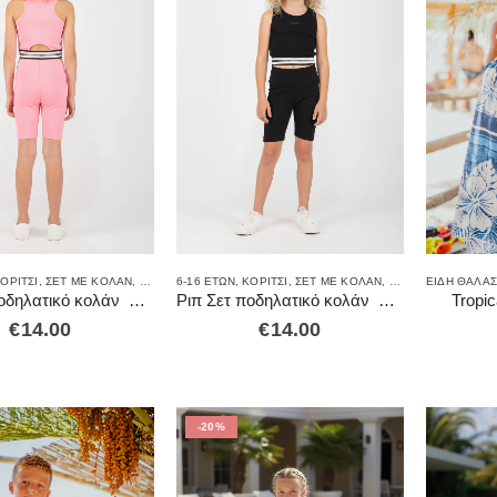
ΕΊΔΗ ΘΑΛΆ
ΟΡΊΤΣΙ
,
ΣΕΤ ΜΕ ΚΟΛΆΝ
,
ΣΕΤ ΡΟΎΧΑ
6-16 ΕΤΏΝ
,
ΚΟΡΊΤΣΙ
,
ΣΕΤ ΜΕ ΚΟΛΆΝ
,
ΣΕΤ ΡΟΎΧΑ
Tropi
Ριπ Σετ ποδηλατικό κολάν με crop top workout σε ροζ χρώμα
Ριπ Σετ ποδηλατικό κολάν με crop top workout σε μαύρο χρώμα
€
14.00
€
14.00
-20%