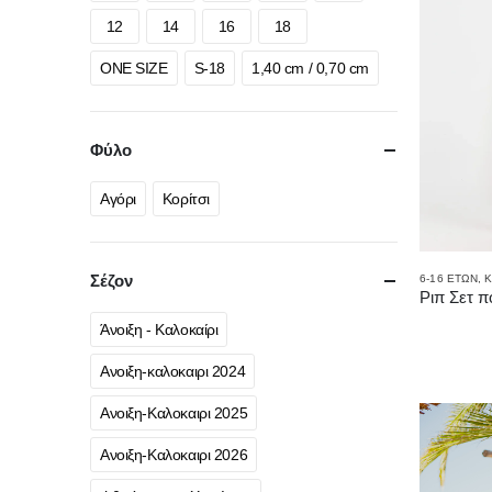
12
14
16
18
ONE SIZE
S-18
1,40 cm / 0,70 cm
Φύλο
Αγόρι
Κορίτσι
Σέζον
6-16 ΕΤΏΝ
,
Κ
Άνοιξη - Καλοκαίρι
Ανοιξη-καλοκαιρι 2024
Ανοιξη-Καλοκαιρι 2025
Ανοιξη-Καλοκαιρι 2026