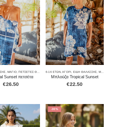
ΣΣΗΣ
,
ΜΑΓΙΌ
,
ΠΕΤΣΈΤΕΣ ΘΑΛΆΣΣΗΣ
6-16 ΕΤΏΝ
,
ΑΓΌΡΙ
,
ΕΊΔΗ ΘΑΛΆΣΣΗΣ
,
ΜΑΓΙΌ
,
ΜΠΛΟΎΖΕΣ
cal Sunset πετσέτα
Μπλούζα Tropical Sunset
€
26.50
€
22.50
-30%