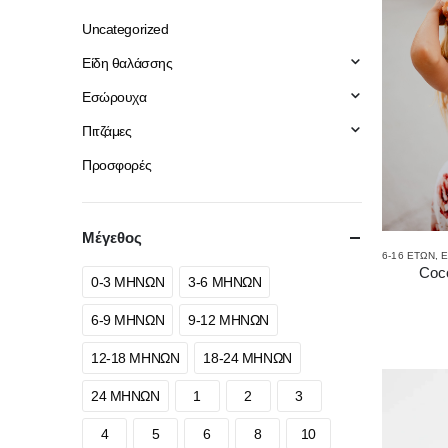
Uncategorized
Είδη θαλάσσης
Εσώρουχα
Πιτζάμες
Προσφορές
Μέγεθος
6-16 ΕΤΏΝ
,
Ε
Coco
0-3 ΜΗΝΩΝ
3-6 ΜΗΝΩΝ
6-9 ΜΗΝΩΝ
9-12 ΜΗΝΩΝ
12-18 ΜΗΝΩΝ
18-24 ΜΗΝΩΝ
24 ΜΗΝΩΝ
1
2
3
4
5
6
8
10