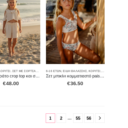
ΚΟΡΊΤΣΙ
,
ΣΕΤ ΜΕ ΣΟΡΤΣΑΚΙ
,
ΣΕΤ ΡΟΎΧΑ
6-16 ΕΤΏΝ
,
ΕΊΔΗ ΘΑΛΆΣΣΗΣ
,
ΚΟΡΊΤΣΙ
,
ΜΑΓΙΌ
Σετ με αεράτο crop top και σορτς.
Σετ μπικίνι κομματιαστό paisley’s touch
€
48.00
€
36.50
…
1
2
55
56