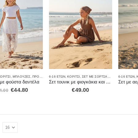
ΟΡΊΤΣΙ
,
ΜΠΛΟΎΖΕΣ
,
ΠΡΟΣΦΟΡΈΣ
6-16 ΕΤΏΝ
,
ΣΕΤ ΡΟΎΧΑ
,
ΚΟΡΊΤΣΙ
,
ΦΟΡΈΜΑΤΑ-ΦΟΎΣΤΕΣ
,
ΣΕΤ ΜΕ ΣΟΡΤΣΑΚΙ
,
ΣΕΤ ΡΟΎΧΑ
6-16 ΕΤΏΝ
,
 με φούστα δαντέλα
Σετ τουνικ με φιογκάκια και αεράτο σορτς
€
44.80
€
49.00
4.00