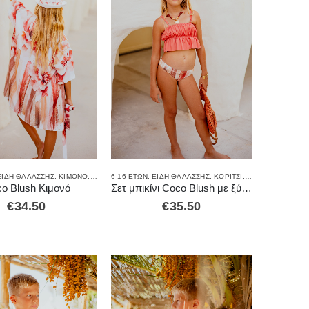
Σ ΘΑΛΆΣΣΗΣ
ΕΊΔΗ ΘΑΛΆΣΣΗΣ
,
ΚΙΜΟΝΌ
,
ΚΟΡΊΤΣΙ
6-16 ΕΤΏΝ
,
ΜΑΓΙΌ
,
ΕΊΔΗ ΘΑΛΆΣΣΗΣ
,
ΚΟΡΊΤΣΙ
,
ΜΑΓΙΌ
o Blush Κιμονό
Σετ μπικίνι Coco Blush με ξύλινο κολιέ
€
34.50
€
35.50