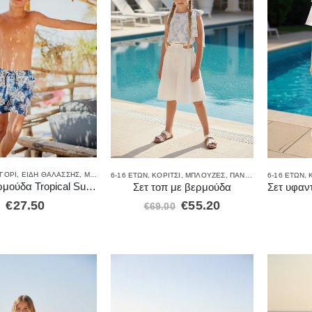
ΓΌΡΙ
,
ΕΊΔΗ ΘΑΛΆΣΣΗΣ
,
ΜΑΓΙΌ
6-16 ΕΤΏΝ
,
ΚΟΡΊΤΣΙ
,
ΜΠΛΟΎΖΕΣ
,
ΠΑΝΤΕΛΌΝΙΑ
6-16 ΕΤΏΝ
,
ΣΕΤ ΜΕ 
,
Μαγιό βερμούδα Tropical Sunset
Σετ τοπ με βερμούδα
€
27.50
€
55.20
€
69.00