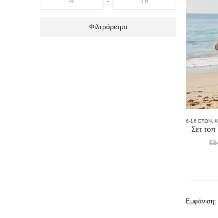
-
Φιλτράρισμα
6-16 ΕΤΏΝ
,
Κ
Σετ τοπ
€
6
Εμφάνιση: