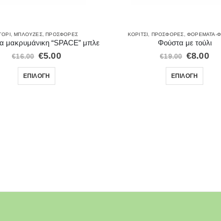
ΓΌΡΙ
,
ΜΠΛΟΎΖΕΣ
,
ΠΡΟΣΦΟΡΈΣ
ΚΟΡΊΤΣΙ
,
ΠΡΟΣΦΟΡΈΣ
,
ΦΟΡΈΜΑΤΑ-Φ
α μακρυμάνικη “SPACE” μπλε
Φούστα με τούλι
€
5.00
€
8.00
€
16.00
€
19.00
ΕΠΙΛΟΓΉ
ΕΠΙΛΟΓΉ