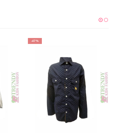
-47%
-66%