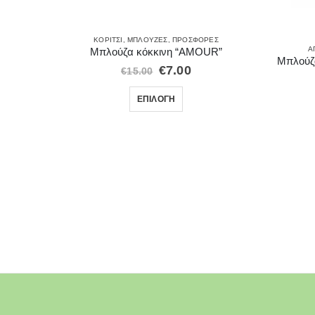
Σ
ΚΟΡΊΤΣΙ
,
ΜΠΛΟΎΖΕΣ
,
ΠΡΟΣΦΟΡΈΣ
Α
Μπλούζα κόκκινη “AMOUR”
Μπλούζ
€
7.00
€
15.00
ΕΠΙΛΟΓΉ