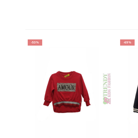
-53%
-69%