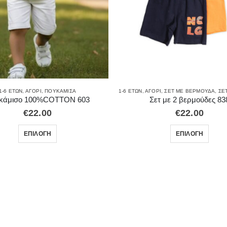
1-6 ΕΤΏΝ
,
ΑΓΌΡΙ
,
ΠΟΥΚΆΜΙΣΑ
1-6 ΕΤΏΝ
,
ΑΓΌΡΙ
,
ΣΕΤ ΜΕ ΒΕΡΜΟΎΔΑ
,
ΣΕΤ
κάμισο 100%COTTON 603
Σετ με 2 βερμούδες 83
€
22.00
€
22.00
ΕΠΙΛΟΓΉ
ΕΠΙΛΟΓΉ