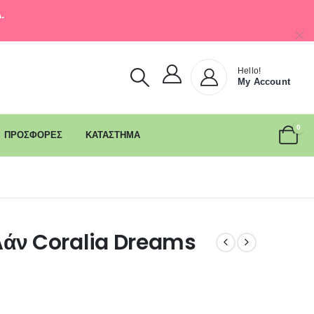
.
Hello!
My Account
0
ΠΡΟΣΦΟΡΕΣ
ΚΑΤΑΣΤΗΜΑ
λάν Coralia Dreams