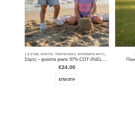
ΧΑ
,
ΦΌΡΜΕΣ
1-6 ΕΤΏΝ
,
ΚΟΡΊΤΣΙ
,
ΠΑΝΤΕΛΌΝΙΑ
,
ΦΟΡΈΜΑΤΑ-ΦΟΎΣΤΕΣ
Σόρτς – φούστα jeans 97% COT-3%EL 4053
Που
€
24.00
ΕΠΙΛΟΓΉ