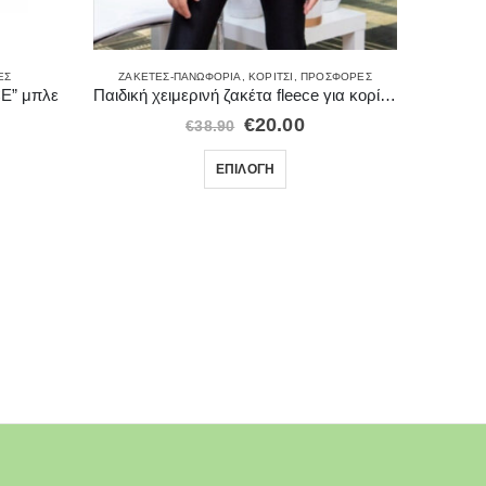
ΚΟΡΊΤΣΙ
,
Μ
ΈΣ
ΖΑΚΈΤΕΣ-ΠΑΝΩΦΌΡΙΑ
,
ΚΟΡΊΤΣΙ
,
ΠΡΟΣΦΟΡΈΣ
E” μπλε
Παιδική χειμερινή ζακέτα fleece για κορίτσι μοβ με κουμπιά
€
20.00
€
38.90
ΕΠΙΛΟΓΉ