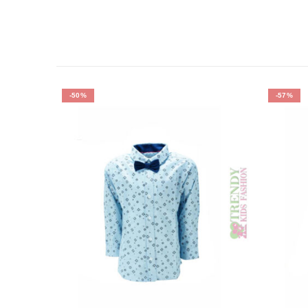
-50%
-57%