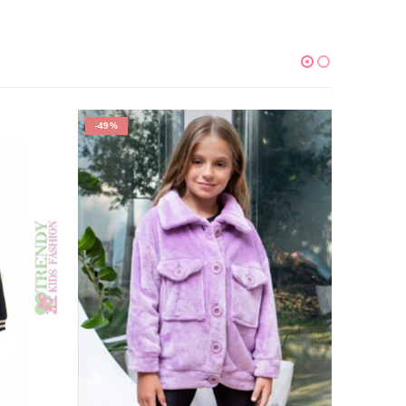
-49%
-53%