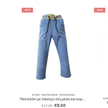
-47%
-62%
ΑΓΌΡΙ
,
ΠΑΝΤΕΛΌΝΙΑ
,
ΠΡΟΣΦΟΡΈΣ
Παντελόνι με λάστιχο στη μέση και κορδόνι 28219
ΚΟΡ
ΣΦΟΡΈΣ
€
9.00
€
17.00
 κουμπιά