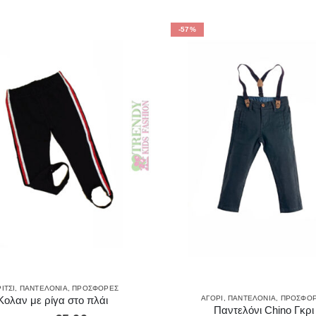
-57%
ΊΤΣΙ
,
ΠΑΝΤΕΛΌΝΙΑ
,
ΠΡΟΣΦΟΡΈΣ
ΑΓΌΡΙ
,
ΠΑΝΤΕΛΌΝΙΑ
,
ΠΡΟΣΦΟ
Κολαν με ρίγα στο πλάι
Παντελόνι Chino Γκρι