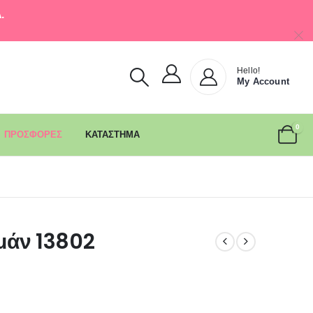
.
Hello!
My Account
0
ΠΡΟΣΦΟΡΕΣ
ΚΑΤΑΣΤΗΜΑ
μάν 13802