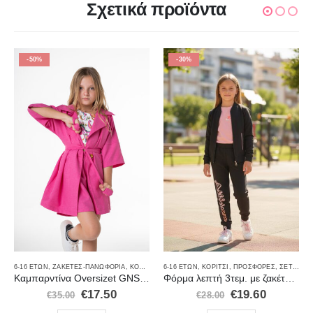
Σχετικά προϊόντα
-50%
-30%
,
ΜΑΓΙΌ
,
ΠΡΟΣΦΟΡΈΣ
6-16 ΕΤΏΝ
,
ΖΑΚΈΤΕΣ-ΠΑΝΩΦΌΡΙΑ
,
ΚΟΡΊΤΣΙ
,
ΠΡΟΣΦΟΡΈΣ
6-16 ΕΤΏΝ
,
ΚΟΡΊΤΣΙ
,
ΣΑΚΆΚΙΑ
,
ΠΡΟΣΦΟΡΈΣ
,
ΣΕΤ ΡΟΎΧΑ
Καμπαρντίνα Oversizet GNS216 Φούξια
Φόρμα λεπτή 3τεμ. με ζακέτα και κοντομάνικη μπλούζα
€
17.50
€
19.60
€
35.00
€
28.00