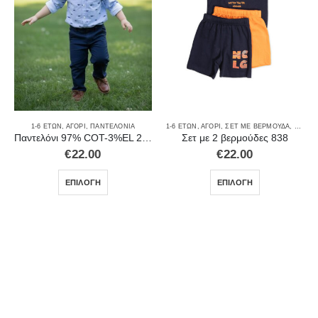
1-6 ΕΤΏΝ
,
ΑΓΌΡΙ
,
ΠΑΝΤΕΛΌΝΙΑ
1-6 ΕΤΏΝ
,
ΑΓΌΡΙ
,
ΣΕΤ ΜΕ ΒΕΡΜΟΎΔΑ
,
ΣΕΤ Μ
Παντελόνι 97% COT-3%EL 207
Σετ με 2 βερμούδες 838
€
22.00
€
22.00
ΕΠΙΛΟΓΉ
ΕΠΙΛΟΓΉ