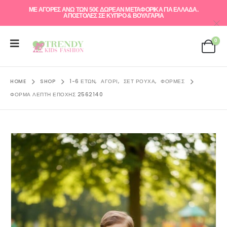
ΜΕ ΑΓΟΡΕΣ ΑΝΩ ΤΩΝ 50€ ΔΩΡΕΑΝ ΜΕΤΑΦΟΡΙΚΑ ΓΙΑ ΕΛΛAΔΑ.
ΑΠΟΣΤΟΛΕΣ ΣΕ ΚΥΠΡΟ & ΒΟΥΛΓΑΡΙΑ
0
HOME
SHOP
1-6 ΕΤΏΝ
,
ΑΓΌΡΙ
,
ΣΕΤ ΡΟΎΧΑ
,
ΦΌΡΜΕΣ
ΦΌΡΜΑ ΛΕΠΤΉ ΕΠΟΧΉΣ 2562140