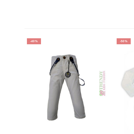
-40%
-50%