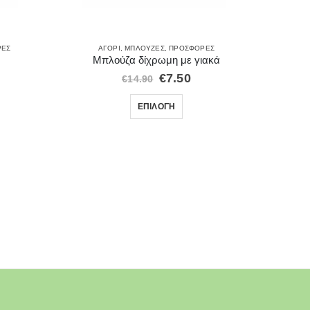
ΡΈΣ
ΑΓΌΡΙ
,
ΜΠΛΟΎΖΕΣ
,
ΠΡΟΣΦΟΡΈΣ
Α
Μπλούζα δίχρωμη με γιακά
Πα
€
7.50
€
14.90
ΕΠΙΛΟΓΉ