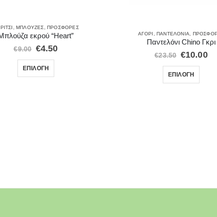
ΡΊΤΣΙ
,
ΜΠΛΟΎΖΕΣ
,
ΠΡΟΣΦΟΡΈΣ
ΑΓΌΡΙ
,
ΠΑΝΤΕΛΌΝΙΑ
,
ΠΡΟΣΦΟ
Μπλούζα εκρού “Heart”
Παντελόνι Chino Γκρι
€
4.50
€
9.00
€
10.00
€
23.50
ΕΠΙΛΟΓΉ
ΕΠΙΛΟΓΉ