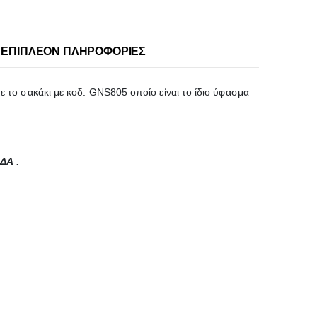
ΕΠΙΠΛΈΟΝ ΠΛΗΡΟΦΟΡΊΕΣ
 το σακάκι με κοδ. GNS805 οποίο είναι το ίδιο ύφασμα
ΑΔΑ
.