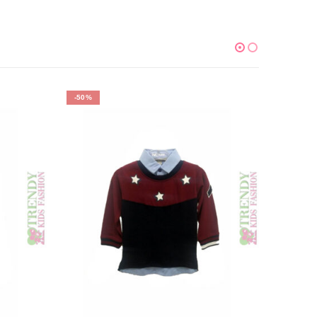
-50%
-57%