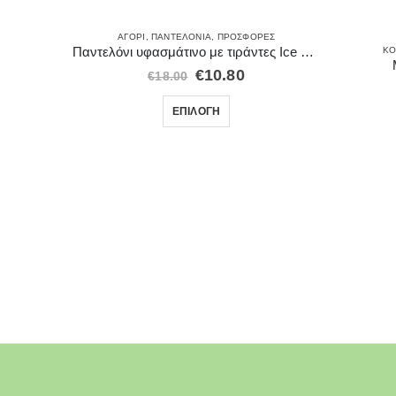
ΑΓΌΡΙ
,
ΠΑΝΤΕΛΌΝΙΑ
,
ΠΡΟΣΦΟΡΈΣ
Παντελόνι υφασμάτινο με τιράντες Ice λευκο 20200
ΚΟ
ΈΣ
€
10.80
€
18.00
011
ΕΠΙΛΟΓΉ