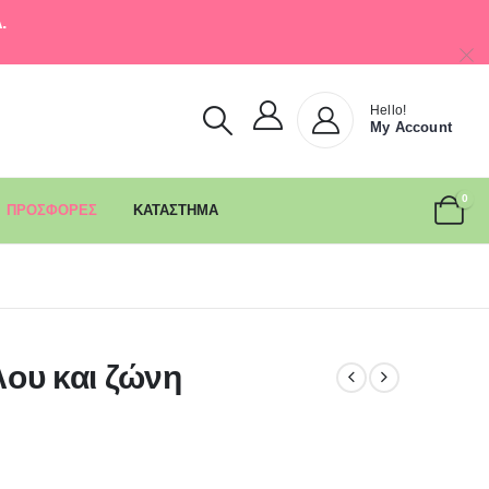
.
Hello!
My Account
0
ΠΡΟΣΦΟΡΕΣ
ΚΑΤΑΣΤΗΜΑ
ου και ζώνη