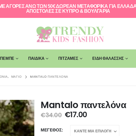
ΜΕ ΑΓΟΡΕΣ ΑΝΩ ΤΩΝ 50€ ΔΩΡΕΑΝ ΜΕΤΑΦΟΡΙΚΑ ΓΙΑ ΕΛΛAΔΑ
ΑΠΟΣΤΟΛΕΣ ΣΕ ΚΥΠΡΟ & ΒΟΥΛΓΑΡΙΑ
ΠΕΜΠΕ
ΠΑΙΔΙΚΑ
ΠΙΤΖΑΜΕΣ
ΕΙΔΗ ΘΑΛΑΣΣΗΣ
ΌΝΙΑ
,
ΜΑΓΙΌ
MANTALO ΠΑΝΤΕΛΌΝΑ
Mantalo παντελόνα
€
17.00
€
34.00
ΜΈΓΕΘΟΣ