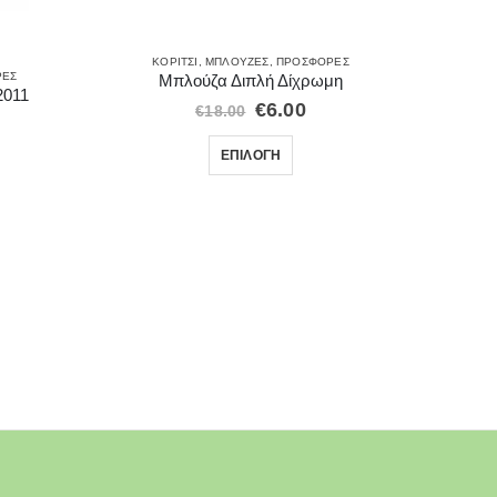
ΚΟΡΊΤΣΙ
,
ΜΠΛΟΎΖΕΣ
,
ΠΡΟΣΦΟΡΈΣ
ΡΈΣ
Α
Μπλούζα Διπλή Δίχρωμη
2011
Πουκάμι
€
6.00
€
18.00
ΕΠΙΛΟΓΉ