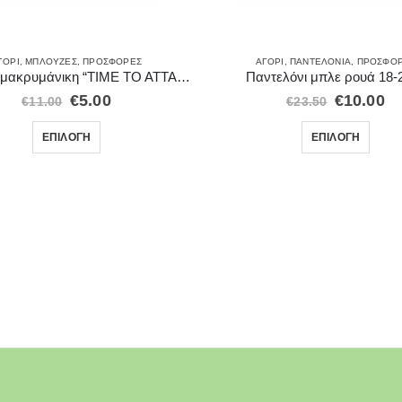
ΓΌΡΙ
,
ΜΠΛΟΎΖΕΣ
,
ΠΡΟΣΦΟΡΈΣ
ΑΓΌΡΙ
,
ΠΑΝΤΕΛΌΝΙΑ
,
ΠΡΟΣΦΟ
Μπλούζα μακρυμάνικη “TIME TO ATTACK”
Παντελόνι μπλε ρουά 18-
€
5.00
€
10.00
€
11.00
€
23.50
ΕΠΙΛΟΓΉ
ΕΠΙΛΟΓΉ