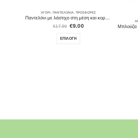
ΑΓΌΡΙ
,
ΠΑΝΤΕΛΌΝΙΑ
,
ΠΡΟΣΦΟΡΈΣ
Παντελόνι με λάστιχο στη μέση και κορδόνι 28219
ΈΣ
Α
€
9.00
€
17.00
 College
ΕΠΙΛΟΓΉ