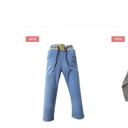
-47%
-55%