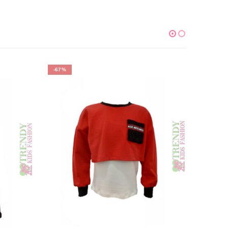
-67%
-47%