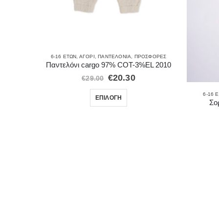
ΟΡΈΣ
ink
6-16 ΕΤΏΝ
,
ΑΓΌΡΙ
,
ΠΑΝΤΕΛΌΝΙΑ
,
ΠΡΟΣΦΟΡΈΣ
Παντελόνι cargo 97% COT-3%EL 2010
€
20.30
€
29.00
6-16 
ΕΠΙΛΟΓΉ
Σο