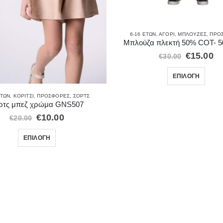
6-16 ΕΤΏΝ
,
ΑΓΌΡΙ
,
ΜΠΛΟΎΖΕΣ
,
ΠΡΟ
Μπλούζα πλεκτή 50% COT- 5
€
15.00
€
30.00
ΕΠΙΛΟΓΉ
ΕΤΏΝ
,
ΚΟΡΊΤΣΙ
,
ΠΡΟΣΦΟΡΈΣ
,
ΣΟΡΤΣ
ρτς μπεζ χρώμα GNS507
€
10.00
€
20.00
ΕΠΙΛΟΓΉ