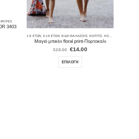
6-16
Μα
ΣΦΟΡΈΣ
0R 3403
1-6 ΕΤΏΝ
,
6-16 ΕΤΏΝ
,
ΕΊΔΗ ΘΑΛΆΣΣΗΣ
,
ΚΟΡΊΤΣΙ
,
ΚΟΡΊΤΣΙ
,
ΜΑΓΙΌ
,
ΠΡΟ
Μαγιό μπικίνι floral print-Πορτοκαλι
€
14.00
€
28.50
ΕΠΙΛΟΓΉ