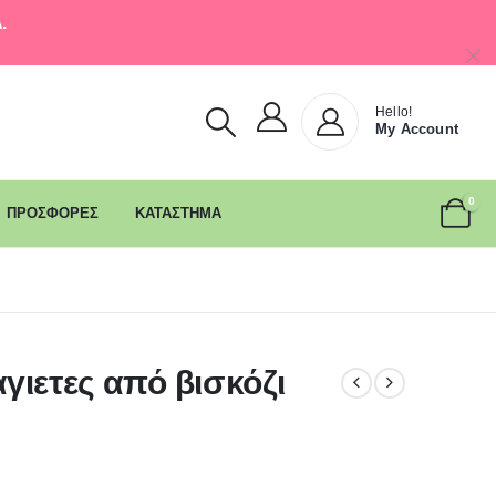
.
Hello!
My Account
0
ΠΡΟΣΦΟΡΕΣ
ΚΑΤΑΣΤΗΜΑ
γιετες από βισκόζι