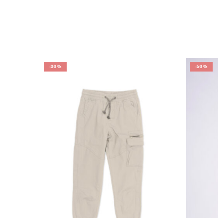
-30%
-50%