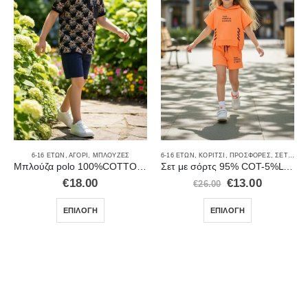
6-16 ΕΤΏΝ
,
ΑΓΌΡΙ
,
ΜΠΛΟΎΖΕΣ
6-16 ΕΤΏΝ
,
ΚΟΡΊΤΣΙ
,
ΠΡΟΣΦΟΡΈΣ
,
ΣΕΤ ΜΕ ΣΟΡΤΣΑΚΙ
Μπλούζα polo 100%COTTON 9024
Σετ με σόρτς 95% COT-5%LYC 8458
€
18.00
€
13.00
€
26.00
ΕΠΙΛΟΓΉ
ΕΠΙΛΟΓΉ