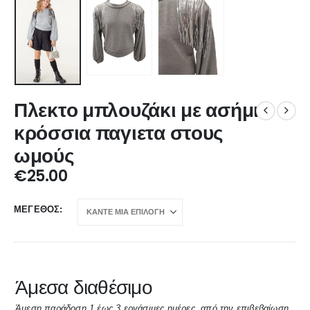
Πλεκτο μπλουζάκι με ασήμι
κρόσσια παγιετα στους
ωμούς
€
25.00
ΜΈΓΕΘΟΣ
Άμεσα διαθέσιμο
Άμεση παράδοση 1 έως 3 εργάσιμες ημέρες, από την επιβεβαίωση