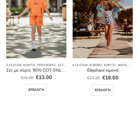
6-16 ΕΤΏΝ
,
ΚΟΡΊΤΣΙ
,
ΠΡΟΣΦΟΡΈΣ
,
ΣΕΤ ΜΕ ΣΟΡΤΣΑΚΙ
,
ΣΕΤ ΡΟΎΧΑ
6-16 ΕΤΏΝ
,
ΚΙΜΟΝΌ
,
ΚΟΡΊΤΣΙ
,
ΜΑΓΙΌ
,
ΠΑΡΕ
Σετ με σόρτς 95% COT-5%LYC 8458
Elephant κιμονό
€
13.00
€
18.00
€
26.00
€
34.50
ΕΠΙΛΟΓΉ
ΕΠΙΛΟΓΉ