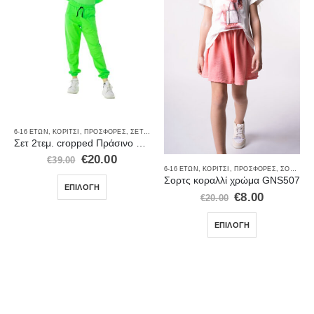
6-16 ΕΤΏΝ
,
ΚΟΡΊΤΣΙ
,
ΠΡΟΣΦΟΡΈΣ
,
ΣΕΤ ΡΟΎΧΑ
,
ΦΌΡΜΕΣ
Σετ 2τεμ. cropped Πράσινο χρώμα GNS275
€
20.00
€
39.00
6-16 ΕΤΏΝ
,
ΚΟΡΊΤΣΙ
,
ΠΡΟΣΦΟΡΈΣ
,
ΣΟΡΤΣ
Σορτς κοραλλί χρώμα GNS507
ΕΠΙΛΟΓΉ
€
8.00
€
20.00
ΕΠΙΛΟΓΉ