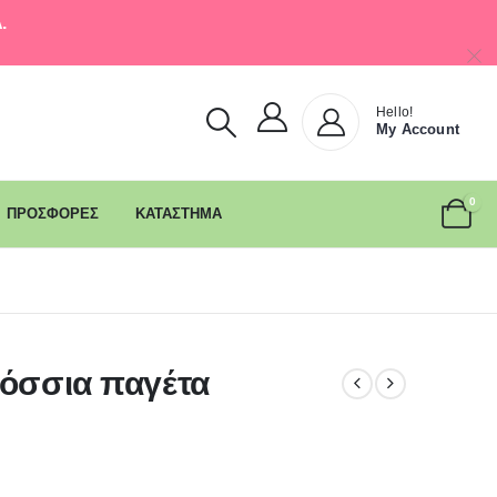
.
Hello!
My Account
0
ΠΡΟΣΦΟΡΕΣ
ΚΑΤΑΣΤΗΜΑ
ρόσσια παγέτα