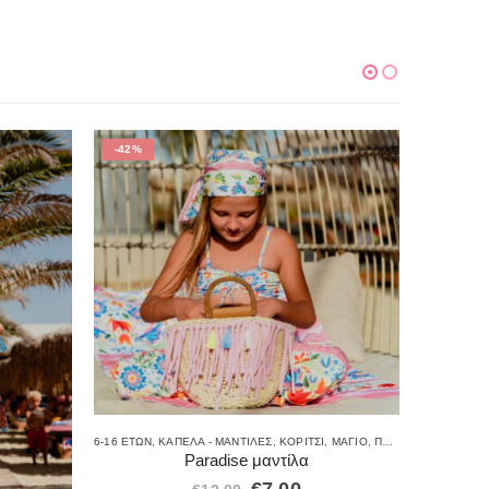
-42%
-50%
6-16 ΕΤΏΝ
,
ΚΑΠΈΛΑ - ΜΑΝΤΊΛΕΣ
,
ΚΟΡΊΤΣΙ
,
ΜΑΓΙΌ
,
ΠΡΟΣΦΟΡΈΣ
Paradise μαντίλα