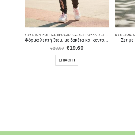
ΙΌ
,
ΠΡΟΣΦΟΡΈΣ
loral
6-16 ΕΤΏΝ
,
ΚΟΡΊΤΣΙ
,
ΠΡΟΣΦΟΡΈΣ
,
ΣΕΤ ΡΟΎΧΑ
,
ΣΕΤ ΤΡΙΏΝ ΤΕΜΑΧΊΩΝ
6-16 ΕΤΏΝ
,
,
Κ
Φόρμα λεπτή 3τεμ. με ζακέτα και κοντομάνικη μπλούζα
Σετ με
€
19.60
€
28.00
ΕΠΙΛΟΓΉ