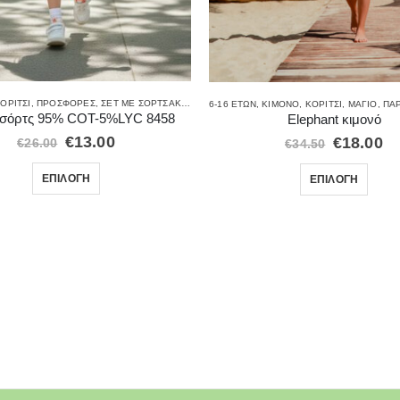
ΟΡΊΤΣΙ
ΦΌΡΜΕΣ
,
ΠΡΟΣΦΟΡΈΣ
,
ΣΕΤ ΜΕ ΣΟΡΤΣΑΚΙ
,
ΣΕΤ ΡΟΎΧΑ
6-16 ΕΤΏΝ
,
ΚΙΜΟΝΌ
,
ΚΟΡΊΤΣΙ
,
ΜΑΓΙΌ
,
ΠΑ
 σόρτς 95% COT-5%LYC 8458
Elephant κιμονό
€
13.00
€
18.00
€
26.00
€
34.50
ΕΠΙΛΟΓΉ
ΕΠΙΛΟΓΉ