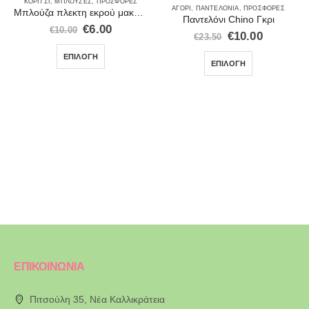
ΚΟΡΊΤΣΙ
,
ΜΠΛΟΎΖΕΣ
,
ΠΡΟΣΦΟΡΈΣ
ΑΓΌΡΙ
,
ΠΑΝΤΕΛΌΝΙΑ
,
ΠΡΟΣΦΟΡΈΣ
Μπλούζα πλεκτη εκρού μακρυμάνικη “Small Unicorn”
Παντελόνι Chino Γκρι
€
6.00
€
10.00
€
10.00
€
23.50
ΕΠΙΛΟΓΉ
ΕΠΙΛΟΓΉ
ΕΠΙΚΟΙΝΩΝΙΑ
Πιτσούλη 35, Νέα Καλλικράτεια