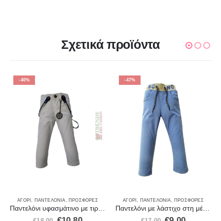
Σχετικά προϊόντα
-40%
-47%
ΑΓΌΡΙ
,
ΠΑΝΤΕΛΌΝΙΑ
,
ΠΡΟΣΦΟΡΈΣ
ΑΓΌΡΙ
,
ΠΑΝΤΕΛΌΝΙΑ
,
ΠΡΟΣΦΟΡΈΣ
Παντελόνι υφασμάτινο με τιράντες Ice λευκο 20200
Παντελόνι με λάστιχο στη μέση και κορδόνι 28219
€
10.80
€
9.00
€
18.00
€
17.00