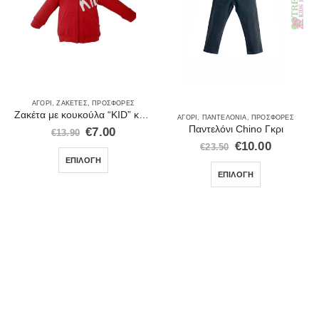
ΑΓΌΡΙ
,
ΖΑΚΈΤΕΣ
,
ΠΡΟΣΦΟΡΈΣ
,
ΣΕΤ ΡΟΎΧΑ
Ζακέτα με κουκούλα “KID” κόκκινη – 71514R
ΑΓΌΡΙ
,
ΠΑΝΤΕΛΌΝΙΑ
,
ΠΡΟΣΦΟΡΈΣ
Παντελόνι Chino Γκρι
€
7.00
€
13.90
€
10.00
€
23.50
ΕΠΙΛΟΓΉ
ΕΠΙΛΟΓΉ