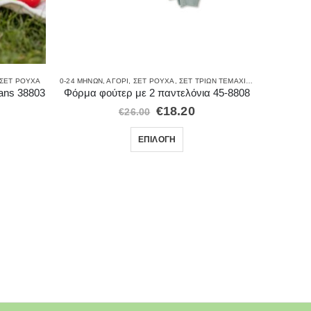
ΣΕΤ ΡΟΎΧΑ
0-24 ΜΗΝΏΝ
,
ΑΓΌΡΙ
,
ΣΕΤ ΡΟΎΧΑ
,
ΣΕΤ ΤΡΙΏΝ ΤΕΜΑΧΊΩΝ
,
ΦΌΡΜΕΣ
0-24
ans 38803
Φόρμα φούτερ με 2 παντελόνια 45-8808
€
18.20
€
26.00
ΕΠΙΛΟΓΉ