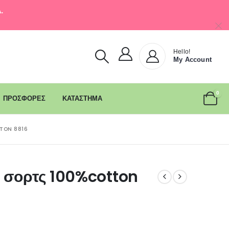
.
Hello!
My Account
0
ΠΡΟΣΦΟΡΕΣ
ΚΑΤΑΣΤΗΜΑ
TTON 8816
 2 σορτς 100%cotton