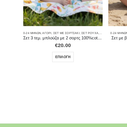
ΌΡΜΕΣ
0-24 ΜΗΝΏΝ
,
ΑΓΌΡΙ
,
ΣΕΤ ΜΕ ΣΟΡΤΣΑΚΙ
,
ΣΕΤ ΡΟΎΧΑ
,
ΣΕΤ ΤΡΙΏΝ ΤΕΜΑΧ
0-24 ΜΗΝΏ
Σετ 3 τεμ. μπλούζα με 2 σορτς 100%cotton 8815
Σετ με
€
20.00
ΕΠΙΛΟΓΉ