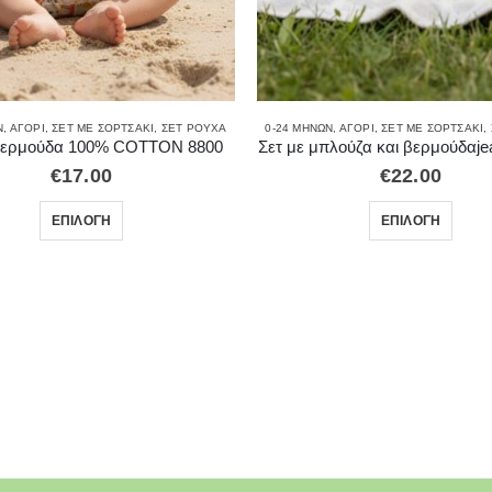
ΊΩΝ
Ν
,
ΑΓΌΡΙ
,
ΣΕΤ ΜΕ ΣΟΡΤΣΑΚΙ
,
ΣΕΤ ΡΟΎΧΑ
0-24 ΜΗΝΏΝ
,
ΑΓΌΡΙ
,
ΣΕΤ ΜΕ ΣΟΡΤΣΑΚΙ
,
 βερμούδα 100% COTTON 8800
Σετ με μπλούζα και βερμούδαje
€
17.00
€
22.00
ΕΠΙΛΟΓΉ
ΕΠΙΛΟΓΉ