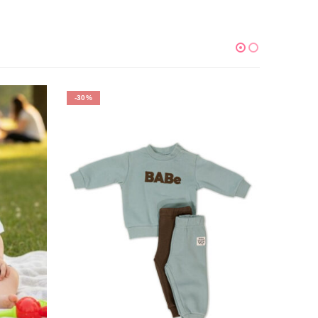
-30%
-31%