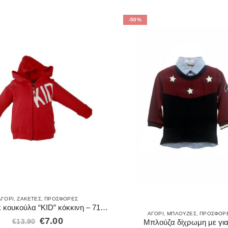
-50%
ΑΓΌΡΙ
,
ΖΑΚΈΤΕΣ
,
ΠΡΟΣΦΟΡΈΣ
Ζακέτα με κουκούλα “KID” κόκκινη – 71514R
ΑΓΌΡΙ
,
ΜΠΛΟΎΖΕΣ
,
ΠΡΟΣΦΟΡ
€
7.00
€
13.90
Μπλούζα δίχρωμη με γι