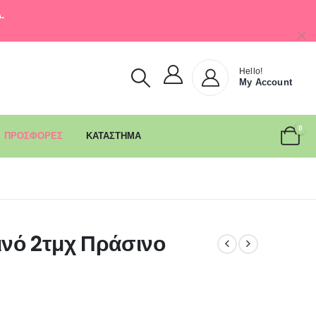
.
Hello!
My Account
0
ΠΡΟΣΦΟΡΕΣ
ΚΑΤΑΣΤΗΜΑ
ινό 2τμχ Πράσινο