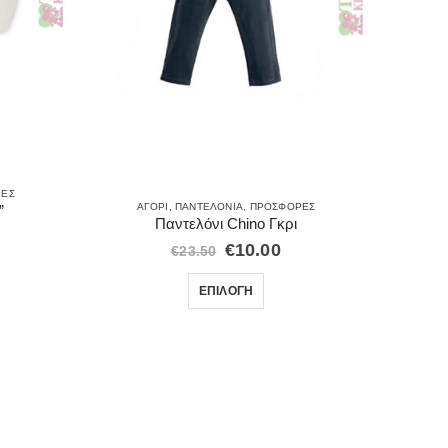
ΡΈΣ
ΖΑΚΈΤ
ΑΓΌΡΙ
,
ΠΑΝΤΕΛΌΝΙΑ
,
ΠΡΟΣΦΟΡΈΣ
”
Ζακέτα 
Παντελόνι Chino Γκρι
€
10.00
€
23.50
ΕΠΙΛΟΓΉ