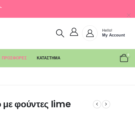
.
Hello!
My Account
0
ΠΡΟΣΦΟΡΕΣ
ΚΑΤΑΣΤΗΜΑ
ο με φούντες lime