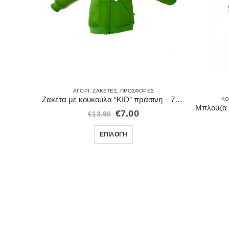
ΑΓΌΡΙ
,
ΖΑΚΈΤΕΣ
,
ΠΡΟΣΦΟΡΈΣ
Ζακέτα με κουκούλα “KID” πράσινη – 71514GRN
ΚΟ
ΣΦΟΡΈΣ
€
7.00
€
13.90
 κουμπιά
ΕΠΙΛΟΓΉ