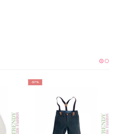
-57%
-43%