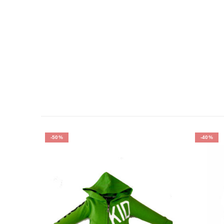
-50%
-40%