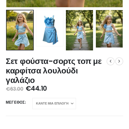
Σετ φούστα-σορτς τοπ με
καρφίτσα λουλούδι
γαλάζιο
€
44.10
€
63.00
ΜΈΓΕΘΟΣ