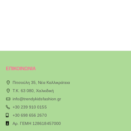
ΕΠΙΚΟΙΝΩΝΙΑ
Πιτσούλη 35, Νέα Καλλικράτεια
T.K. 63 080, Χαλκιδική
info@trendykidsfashion.gr
+30 239 910 0155
+30 698 656 2670
Αρ. ΓΕΜΗ 128618457000