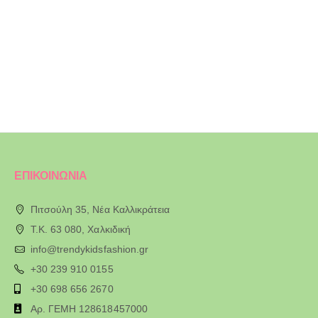
ΕΠΙΚΟΙΝΩΝΙΑ
Πιτσούλη 35, Νέα Καλλικράτεια
T.K. 63 080, Χαλκιδική
info@trendykidsfashion.gr
+30 239 910 0155
+30 698 656 2670
Αρ. ΓΕΜΗ 128618457000