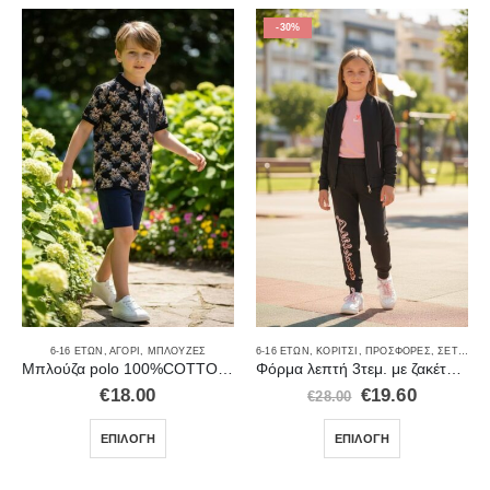
-30%
6-16 ΕΤΏΝ
,
ΑΓΌΡΙ
,
ΜΠΛΟΎΖΕΣ
6-16 ΕΤΏΝ
,
ΚΟΡΊΤΣΙ
,
ΠΡΟΣΦΟΡΈΣ
,
ΣΕΤ ΡΟΎΧΑ
Μπλούζα polo 100%COTTON 9024
Φόρμα λεπτή 3τεμ. με ζακέτα και κοντομάνικη μπλούζα
€
18.00
€
19.60
€
28.00
ΕΠΙΛΟΓΉ
ΕΠΙΛΟΓΉ