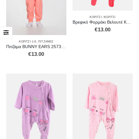
ΚΟΡΊΤΣΙ
,
ΚΟΡΊΤΣΙ
Βρεφικό Φορμάκι Βελουτέ Κοραλί 2371205
€
13.00
ΚΟΡΊΤΣΙ 1-6
,
ΠΙΤΖΆΜΕΣ
Πιτζάμα BUNNY EARS 2573107
€
13.00