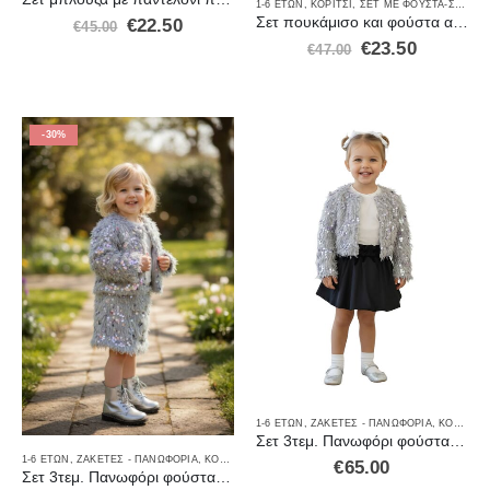
1-6 ΕΤΏΝ
,
ΚΟΡΊΤΣΙ
,
ΣΕΤ ΜΕ ΦΟΥΣΤΑ-ΣΟΡΤΣ
Σετ πουκάμισο και φούστα ασημή με πούπουλα και παγετα
€
22.50
€
45.00
€
23.50
€
47.00
-30%
1-6 ΕΤΏΝ
,
ΖΑΚΈΤΕΣ - ΠΑΝΩΦΌΡΙΑ
,
ΚΟΡΊΤΣΙ
,
Σετ 3τεμ. Πανωφόρι φούστα και μπλούζα
1-6 ΕΤΏΝ
,
ΖΑΚΈΤΕΣ - ΠΑΝΩΦΌΡΙΑ
,
ΚΟΡΊΤΣΙ
,
ΣΕΤ ΜΕ ΦΟΥΣΤΑ-ΣΟΡΤΣ
,
ΣΕΤ ΡΟΎΧΑ
,
ΣΕΤ ΤΡ
€
65.00
Σετ 3τεμ. Πανωφόρι φούστα και μπλούζα BB3553Γ