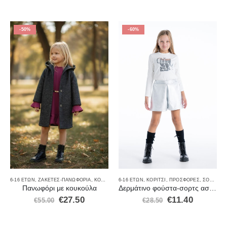
-50%
-60%
6-16 ΕΤΏΝ
,
ΖΑΚΈΤΕΣ-ΠΑΝΩΦΌΡΙΑ
,
ΚΟΡΊΤΣΙ
,
ΜΠΟΥΦΆΝ
6-16 ΕΤΏΝ
,
,
ΠΑΛΤΌ
ΚΟΡΊΤΣΙ
,
ΠΡΟΣΦΟΡΈΣ
,
ΠΡΟΣΦΟΡΈΣ
,
ΣΟΡΤΣ
,
Φ
Πανωφόρι με κουκούλα
Δερμάτινο φούστα-σορτς ασήμι χρώμα
€
27.50
€
11.40
€
55.00
€
28.50