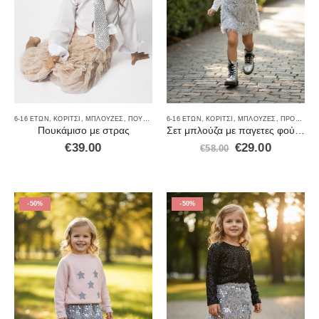
6-16 ΕΤΏΝ
,
ΚΟΡΊΤΣΙ
,
ΜΠΛΟΎΖΕΣ
,
ΠΟΥΚΆΜΙΣΑ
6-16 ΕΤΏΝ
,
ΚΟΡΊΤΣΙ
,
ΜΠΛΟΎΖΕΣ
,
ΠΡΟΣΦΟΡΈΣ
Πουκάμισο με στρας
Σετ μπλούζα με παγετες φούστα ασημή
€
39.00
€
29.00
€
58.00
-50%
-50%