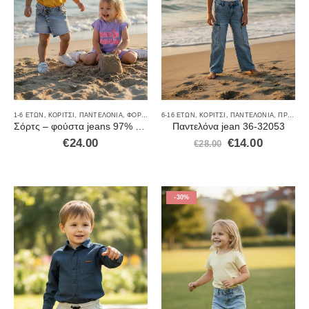
1-6 ΕΤΏΝ
,
ΚΟΡΊΤΣΙ
,
ΠΑΝΤΕΛΌΝΙΑ
,
ΦΟΡΈΜΑΤΑ-ΦΟΎΣΤΕΣ
6-16 ΕΤΏΝ
,
ΚΟΡΊΤΣΙ
,
ΠΑΝΤΕΛΌΝΙΑ
,
ΠΡΟΣΦΟΡΈΣ
Σόρτς – φούστα jeans 97% COT-3%EL 4053
Παντελόνα jean 36-32053
€
24.00
€
14.00
€
28.00
-30%