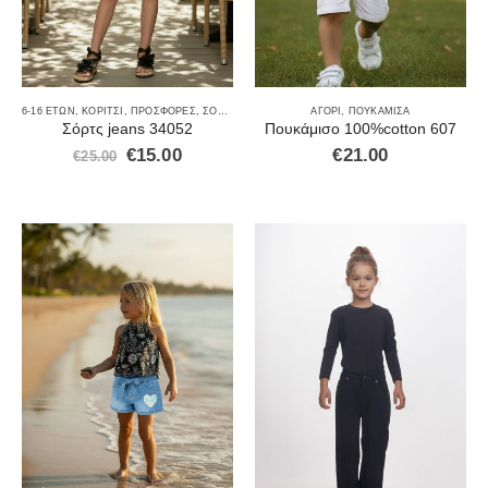
6-16 ΕΤΏΝ
,
ΚΟΡΊΤΣΙ
,
ΠΡΟΣΦΟΡΈΣ
,
ΣΟΡΤΣ
ΑΓΌΡΙ
,
ΠΟΥΚΆΜΙΣΑ
Σόρτς jeans 34052
Πουκάμισο 100%cotton 607
€
15.00
€
21.00
€
25.00