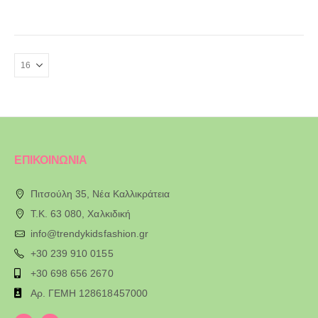
ΕΠΙΚΟΙΝΩΝΙΑ
Πιτσούλη 35, Νέα Καλλικράτεια
T.K. 63 080, Χαλκιδική
info@trendykidsfashion.gr
+30 239 910 0155
+30 698 656 2670
Αρ. ΓΕΜΗ 128618457000