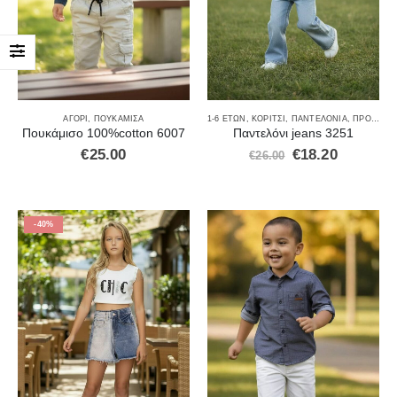
ΑΓΌΡΙ
,
ΠΟΥΚΆΜΙΣΑ
1-6 ΕΤΏΝ
,
ΚΟΡΊΤΣΙ
,
ΠΑΝΤΕΛΌΝΙΑ
,
ΠΡΟΣΦΟΡΈΣ
Πουκάμισο 100%cotton 6007
Παντελόνι jeans 3251
€
25.00
€
18.20
€
26.00
-40%