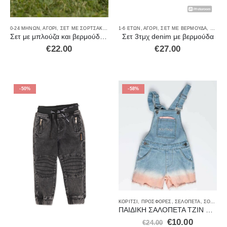
0-24 ΜΗΝΏΝ
,
ΑΓΌΡΙ
,
ΣΕΤ ΜΕ ΣΟΡΤΣΑΚΙ
,
ΣΕΤ ΡΟΎΧΑ
1-6 ΕΤΏΝ
,
ΑΓΌΡΙ
,
ΣΕΤ ΜΕ ΒΕΡΜΟΎΔΑ
,
ΣΕΤ Ρ
Σετ με μπλούζα και βερμούδαjeans 38803
Σετ 3τμχ denim με βερμούδα
€
22.00
€
27.00
-50%
-58%
ΚΟΡΊΤΣΙ
,
ΠΡΟΣΦΟΡΈΣ
,
ΣΕΛΟΠΈΤΑ
,
ΣΟΡΤΣ
ΠΑΙΔΙΚΗ ΣΑΛΟΠΕΤΑ ΤΖΙΝ ΜΠΛΕ ΡΟΖ NEW COLLEGE
€
10.00
€
24.00