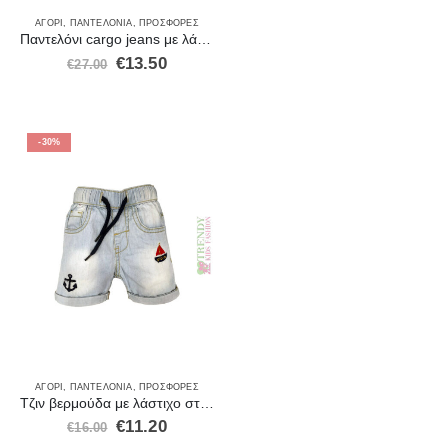
ΑΓΌΡΙ
,
ΠΑΝΤΕΛΌΝΙΑ
,
ΠΡΟΣΦΟΡΈΣ
Παντελόνι cargo jeans με λάστιχο 97%cotton-3%ela 202
€
13.50
€
27.00
-30%
ΑΓΌΡΙ
,
ΠΑΝΤΕΛΌΝΙΑ
,
ΠΡΟΣΦΟΡΈΣ
Τζιν βερμούδα με λάστιχο στη μέση και κορδόνι
€
11.20
€
16.00