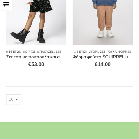
6-16 ΕΤΏΝ
,
ΚΟΡΊΤΣΙ
,
ΜΠΛΟΎΖΕΣ
,
ΣΕΤ ΜΕ ΣΟΡΤΣΑΚΙ
1-6 ΕΤΏΝ
,
ΣΕΤ ΡΟΎΧΑ
,
ΑΓΌΡΙ
,
ΣΕΤ ΡΟΎΧΑ
,
ΣΟΡΤΣ
,
ΦΌΡΜΕΣ
Σετ τοπ με πούπουλα και σορτς
Φόρμα φούτερ SQUIRREL μπλε-γκρι
€
53.00
€
14.00