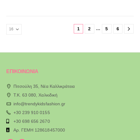
…
1
2
5
6
ΕΠΙΚΟΙΝΩΝΙΑ
Πιτσούλη 35, Νέα Καλλικράτεια
T.K. 63 080, Χαλκιδική
info@trendykidsfashion.gr
+30 239 910 0155
+30 698 656 2670
Αρ. ΓΕΜΗ 128618457000