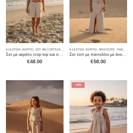
6-16 ΕΤΏΝ
,
ΚΟΡΊΤΣΙ
,
ΣΕΤ ΜΕ ΣΟΡΤΣΑΚΙ
,
ΣΕΤ ΡΟΎΧΑ
6-16 ΕΤΏΝ
,
ΚΟΡΊΤΣΙ
,
ΜΠΛΟΎΖΕΣ
,
ΠΑΝΤΕΛΌΝΙΑ
Σετ με αεράτο crop top και σορτς.
Σετ τοπ με παντελόνι με άνοιγμα και ενσωματωμένο σορτς από κάτω.
€
48.00
€
58.00
-50%