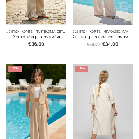
1-6 ΕΤΏΝ
,
ΚΟΡΊΤΣΙ
,
ΠΑΝΤΕΛΌΝΙΑ
,
ΣΕΤ ΡΟΎΧΑ
6-16 ΕΤΏΝ
,
ΚΟΡΊΤΣΙ
,
ΜΠΛΟΎΖΕΣ
,
ΠΑΝΤΕΛΌΝΙΑ
Σετ τοπάκι με παντελόνι
Σετ τοπ με στρας και Παντελόνι μπεζ χρώμα
€
36.00
€
34.00
€
68.00
-50%
-20%