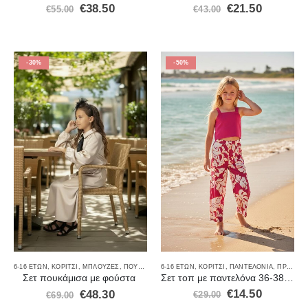
€
38.50
€
21.50
€
55.00
€
43.00
-30%
-50%
6-16 ΕΤΏΝ
,
ΚΟΡΊΤΣΙ
,
ΠΑΝΤΕΛΌΝΙΑ
,
ΠΡΟΣΦΟΡΈΣ
6-16 ΕΤΏΝ
,
ΚΟΡΊΤΣΙ
,
ΜΠΛΟΎΖΕΣ
,
ΠΟΥΚΆΜΙΣΑ
,
ΠΡΟΣΦΟΡΈΣ
,
ΣΕΤ ΡΟΎΧΑ
,
ΦΟΡΈΜΑΤΑ-ΦΟΎ
Σετ τοπ με παντελόνα 36-38404
Σετ πουκάμισα με φούστα
€
14.50
€
48.30
€
29.00
€
69.00