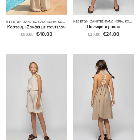
6-16 ΕΤΏΝ
,
ΖΑΚΈΤΕΣ-ΠΑΝΩΦΌΡΙΑ
,
ΚΟΡΊΤΣΙ
,
6-16 ΕΤΏΝ
,
ΖΑΚΈΤΕΣ-ΠΑΝΩΦΌΡΙΑ
,
ΚΟΡΊΤΣΙ
,
ΠΑΝΤΕΛΌΝΙΑ
,
ΠΡΟΣΦΟΡΈΣ
,
ΣΑΚΆΚΙΑ
,
ΣΕΤ Ρ
Πανωφόρι μακρυ
Κοστούμι Σακάκι με παντελόνι
€
24.00
€
40.00
€
30.00
€
80.00