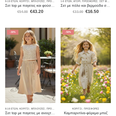
6-16 ΕΤΏΝ
,
ΚΟΡΊΤΣΙ
,
ΜΠΛΟΎΖΕΣ
,
ΠΡΟΣΦΟΡΈΣ
1-6 ΕΤΏΝ
,
ΣΕΤ ΡΟΎΧΑ
,
ΑΓΌΡΙ
,
ΦΟΡΈΜΑΤΑ-ΦΟΎΣΤΕΣ
,
ΠΡΟΣΦΟΡΈΣ
,
ΣΕΤ ΜΕ ΒΕΡΜΟΎΔΑ
Σετ top με παγετες και φούστα μπάλου
Σετ με πόλο και βερμούδα σταθερή 859
€
43.20
€
16.50
€
54.00
€
33.00
-30%
-50%
6-16 ΕΤΏΝ
,
ΚΟΡΊΤΣΙ
,
ΜΠΛΟΎΖΕΣ
,
ΠΡΟΣΦΟΡΈΣ
,
ΣΕΤ ΡΟΎΧΑ
ΚΟΡΊΤΣΙ
,
ΦΟΡΈΜΑΤΑ-ΦΟΎΣΤΕΣ
,
ΠΡΟΣΦΟΡΈΣ
Σετ top με παγετες με ανοιχτεί πλάτη και μακριιά φούστα
Καμπαρντίνα-φόρεμα μπεζ