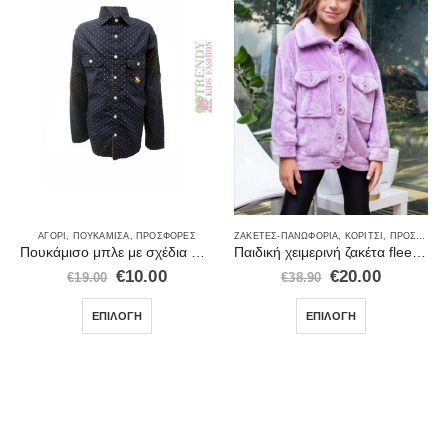
,
ΣΕΤ ΡΟΎΧΑ
ΑΓΌΡΙ
,
ΠΟΥΚΆΜΙΣΑ
,
ΠΡΟΣΦΟΡΈΣ
ΖΑΚΈΤΕΣ-ΠΑΝΩΦΌΡΙΑ
,
ΚΟΡΊΤΣΙ
,
ΠΡΟΣΦΟΡΈΣ
Πουκάμισο μπλε με σχέδια New College
Παιδική χειμερινή ζακέτα fleece για κορίτσι μοβ με κουμπιά
€
10.00
€
20.00
€
19.00
€
38.90
ΕΠΙΛΟΓΉ
ΕΠΙΛΟΓΉ