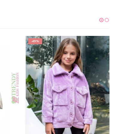
-49%
-51%
Κ
Μπλούζα 