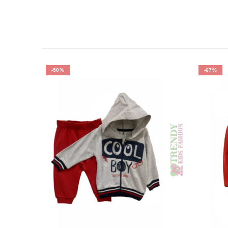
-50%
-67%
ΈΣ
στο λαιμό