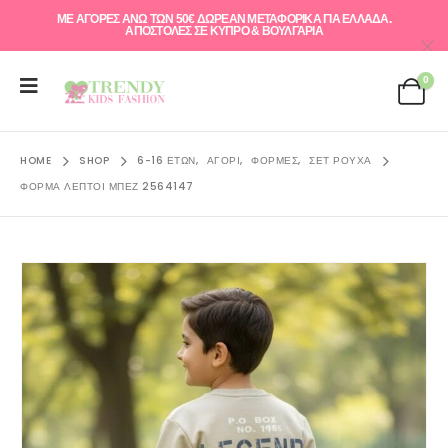
ΜΕ ΑΓΟΡΕΣ ΑΝΩ ΤΩΝ 50€ ΔΩΡΕΑΝ ΜΕΤΑΦΟΡΙΚΑ ΓΙΑ ΕΛΛAΔΑ.
ΑΠΟΣΤΟΛΕΣ ΣΕ ΚΥΠΡΟ & ΒΟΥΛΓΑΡΙΑ
0
HOME
SHOP
6-16 ΕΤΏΝ
,
ΑΓΌΡΙ
,
ΦΌΡΜΕΣ
,
ΣΕΤ ΡΟΎΧΑ
ΦΌΡΜΑ ΛΕΠΤΟΊ ΜΠΕΖ 2564147