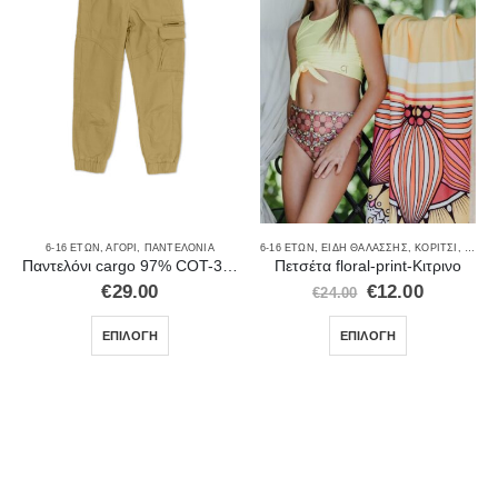
6-16 ΕΤΏΝ
,
ΑΓΌΡΙ
,
ΠΑΝΤΕΛΌΝΙΑ
6-16 ΕΤΏΝ
,
ΕΊΔΗ ΘΑΛΆΣΣΗΣ
,
ΚΟΡΊΤΣΙ
,
ΜΑΓΙ
Παντελόνι cargo 97% COT-3%EL 2011
Πετσέτα floral-print-Κιτρινο
€
29.00
€
12.00
€
24.00
ΕΠΙΛΟΓΉ
ΕΠΙΛΟΓΉ