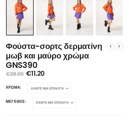
Φούστα-σορτς δερματίνη
μωβ και μαύρο χρώμα
GNS390
€
11.20
€
28.00
ΧΡΏΜΑ
ΜΈΓΕΘΟΣ