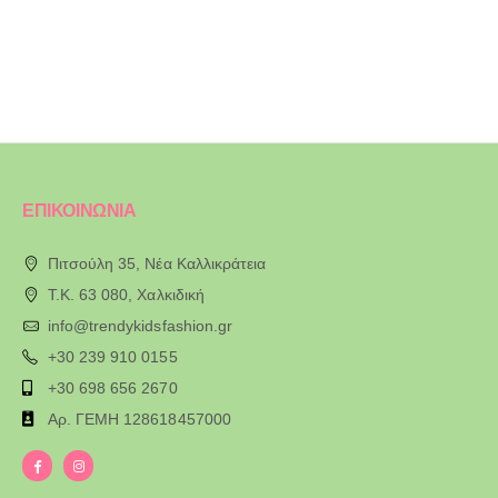
ΕΠΙΚΟΙΝΩΝΙΑ
Πιτσούλη 35, Νέα Καλλικράτεια
T.K. 63 080, Χαλκιδική
info@trendykidsfashion.gr
+30 239 910 0155
+30 698 656 2670
Αρ. ΓΕΜΗ 128618457000