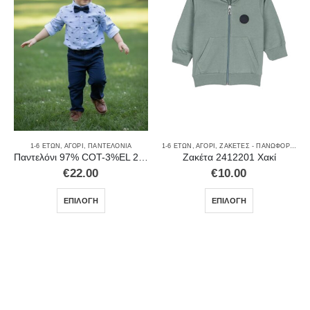
1-6 ΕΤΏΝ
,
ΑΓΌΡΙ
,
ΠΑΝΤΕΛΌΝΙΑ
1-6 ΕΤΏΝ
,
ΑΓΌΡΙ
,
ΖΑΚΈΤΕΣ - ΠΑΝΩΦΌΡΙΑ
Παντελόνι 97% COT-3%EL 207
Ζακέτα 2412201 Χακί
€
22.00
€
10.00
ΕΠΙΛΟΓΉ
ΕΠΙΛΟΓΉ