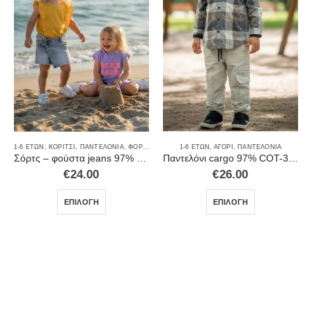
ΚΟΡΊΤΣΙ
,
ΚΟΡΊΤΣΙ
,
ΜΑΓΙΌ
,
ΠΡΟΣΦΟΡΈΣ
1-6 ΕΤΏΝ
,
ΚΟΡΊΤΣΙ
,
ΠΑΝΤΕΛΌΝΙΑ
,
ΦΟΡΈΜΑΤΑ-ΦΟΎΣΤΕΣ
1-6 ΕΤΏΝ
,
ΑΓΌΡΙ
,
ΠΑΝΤΕΛΌΝΙΑ
ΟΡΈΣ
Σόρτς – φούστα jeans 97% COT-3%EL 4053
Παντελόνι cargo 97% COT-3%EL 210
€
24.00
€
26.00
ΕΠΙΛΟΓΉ
ΕΠΙΛΟΓΉ