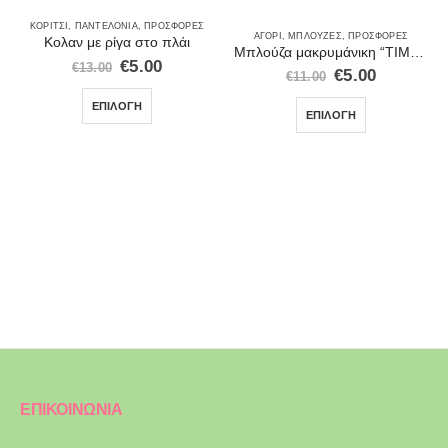
ΚΟΡΊΤΣΙ
,
ΣΕΤ ΡΟΎΧΑ
,
ΠΑΝΤΕΛΌΝΙΑ
,
ΠΡΟΣΦΟΡΈΣ
ΑΓΌΡΙ
,
ΜΠΛΟΎΖΕΣ
,
ΠΡΟΣΦΟΡΈΣ
Κολαν με ρίγα στο πλάι
Μπλούζα μακρυμάνικη “TIME TO ATTACK”
€
5.00
€
13.00
€
5.00
€
11.00
ΕΠΙΛΟΓΉ
ΕΠΙΛΟΓΉ
ΕΠΙΚΟΙΝΩΝΙΑ