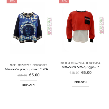
-69%
-67%
ΚΟΡΊΤΣΙ
,
ΜΠΛΟΎΖΕΣ
,
ΠΡΟΣΦΟΡΈΣ
ΑΓΌΡΙ
,
ΜΠΛΟΎΖΕΣ
,
ΠΡΟΣΦΟΡΈΣ
Μπλούζα Διπλή Δίχρωμη
Μπλούζα μακρυμάνικη “SPACE” μπλε
€
6.00
€
18.00
€
5.00
€
16.00
ΕΠΙΛΟΓΉ
ΕΠΙΛΟΓΉ