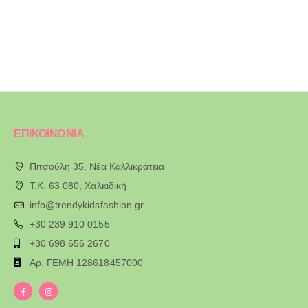
ΕΠΙΚΟΙΝΩΝΙΑ
Πιτσούλη 35, Νέα Καλλικράτεια
T.K. 63 080, Χαλκιδική
info@trendykidsfashion.gr
+30 239 910 0155
+30 698 656 2670
Αρ. ΓΕΜΗ 128618457000