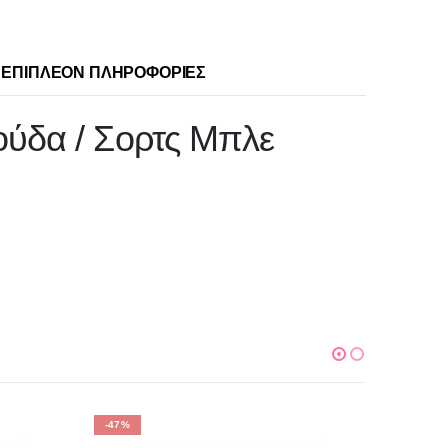
ΕΠΙΠΛΈΟΝ ΠΛΗΡΟΦΟΡΊΕΣ
ούδα / Σορτς Μπλε
-47%
-66%