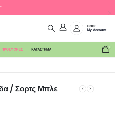
.
Hello!
My Account
0
ΠΡΟΣΦΟΡΕΣ
ΚΑΤΑΣΤΗΜΑ
δα / Σορτς Μπλε