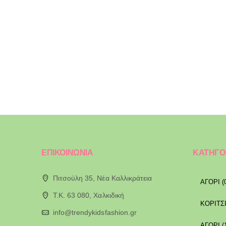
ΕΠΙΚΟΙΝΩΝΙΑ
ΚΑΤΗΓΟ
Πιτσούλη 35, Νέα Καλλικράτεια
ΑΓΟΡΙ (
T.K. 63 080, Χαλκιδική
ΚΟΡΙΤΣΙ
info@trendykidsfashion.gr
ΑΓΟΡΙ (