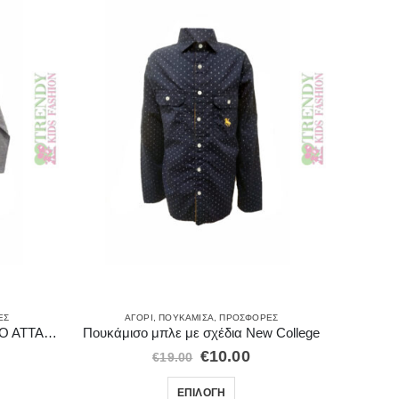
ΈΣ
ΑΓΌΡΙ
,
ΠΟΥΚΆΜΙΣΑ
,
ΠΡΟΣΦΟΡΈΣ
Μπλούζα μακρυμάνικη “TIME TO ATTACK”
Πουκάμισο μπλε με σχέδια New College
€
10.00
€
19.00
ΕΠΙΛΟΓΉ