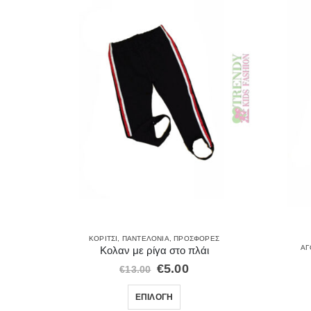
Σ
ΚΟΡΊΤΣΙ
,
ΠΑΝΤΕΛΌΝΙΑ
,
ΠΡΟΣΦΟΡΈΣ
ΑΓ
Κολαν με ρίγα στο πλάι
€
5.00
€
13.00
ΕΠΙΛΟΓΉ