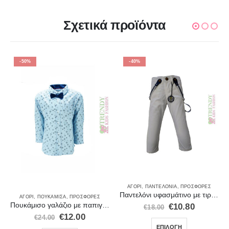
Σχετικά προϊόντα
-50%
-40%
ΑΓΌΡΙ
,
ΠΑΝΤΕΛΌΝΙΑ
,
ΠΡΟΣΦΟΡΈΣ
Παντελόνι υφασμάτινο με τιράντες Ice λευκο 20200
ΑΓΌΡΙ
,
ΠΟΥΚΆΜΙΣΑ
,
ΠΡΟΣΦΟΡΈΣ
Πουκάμισο γαλάζιο με παπιγιόν
€
10.80
€
18.00
€
12.00
€
24.00
ΕΠΙΛΟΓΉ