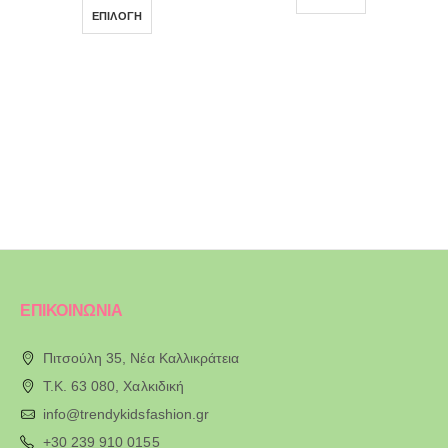
ΕΠΙΛΟΓΉ
ΕΠΙΚΟΙΝΩΝΙΑ
Πιτσούλη 35, Νέα Καλλικράτεια
T.K. 63 080, Χαλκιδική
info@trendykidsfashion.gr
+30 239 910 0155