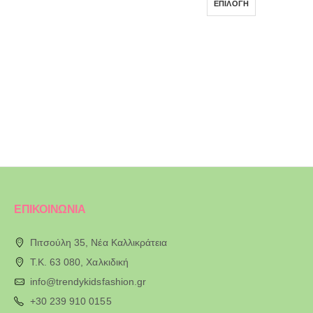
ΕΠΙΛΟΓΉ
ΕΠΙΚΟΙΝΩΝΙΑ
Πιτσούλη 35, Νέα Καλλικράτεια
T.K. 63 080, Χαλκιδική
info@trendykidsfashion.gr
+30 239 910 0155