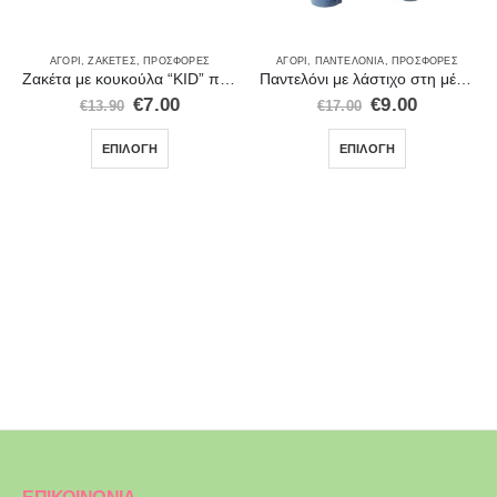
ΑΓΌΡΙ
,
ΖΑΚΈΤΕΣ
,
ΠΡΟΣΦΟΡΈΣ
ΑΓΌΡΙ
,
ΠΑΝΤΕΛΌΝΙΑ
,
ΠΡΟΣΦΟΡΈΣ
Ζακέτα με κουκούλα “KID” πράσινη – 71514GRN
Παντελόνι με λάστιχο στη μέση και κορδόνι 28219
€
7.00
€
9.00
€
13.90
€
17.00
ΕΠΙΛΟΓΉ
ΕΠΙΛΟΓΉ