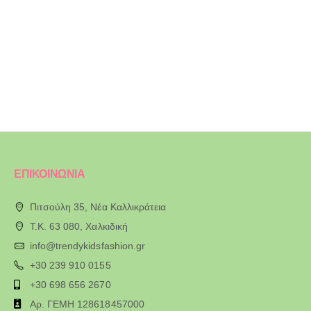
ΕΠΙΚΟΙΝΩΝΙΑ
Πιτσούλη 35, Νέα Καλλικράτεια
T.K. 63 080, Χαλκιδική
info@trendykidsfashion.gr
+30 239 910 0155
+30 698 656 2670
Αρ. ΓΕΜΗ 128618457000