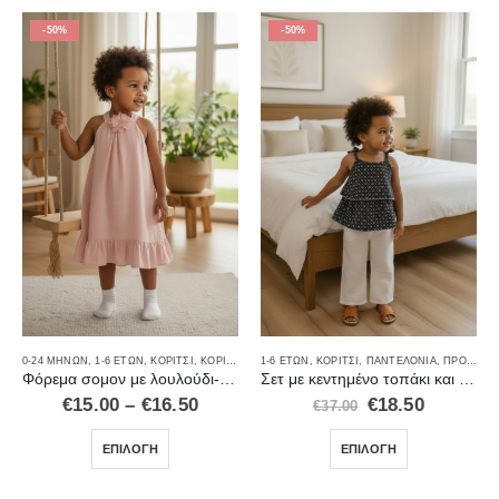
-50%
-50%
0-24 ΜΗΝΏΝ
,
1-6 ΕΤΏΝ
,
ΚΟΡΊΤΣΙ
,
ΚΟΡΊΤΣΙ
,
ΦΟΡΈΜΑΤΑ
1-6 ΕΤΏΝ
,
,
ΦΟΡΈΜΑΤΑ-ΦΟΎΣΤΕΣ
ΚΟΡΊΤΣΙ
,
ΠΑΝΤΕΛΌΝΙΑ
,
ΠΡΟΣΦΟΡΈΣ
,
ΚΟΡΊΤΣΙ
,
ΚΟΡΊΤΣΙ
,
ΜΑΓΙΌ
,
ΠΑΡΕΌ
,
ΠΡΟΣΦΟΡΈΣ
Φόρεμα σομον με λουλούδι- καρφίτσα
Σετ με κεντημένο τοπάκι και παντελόνι BB3423
€
15.00
–
€
16.50
€
18.50
€
37.00
ΕΠΙΛΟΓΉ
ΕΠΙΛΟΓΉ