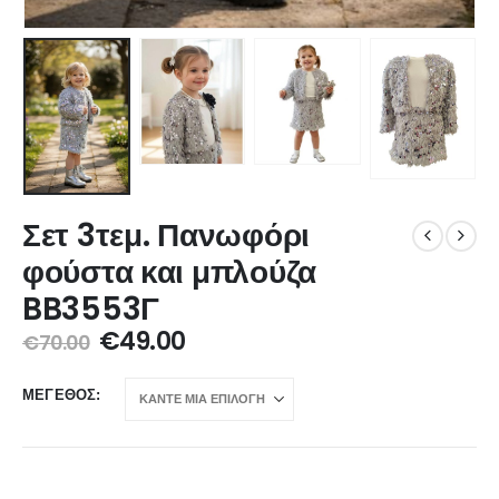
Σετ 3τεμ. Πανωφόρι
φούστα και μπλούζα
BB3553Γ
€
49.00
€
70.00
ΜΈΓΕΘΟΣ