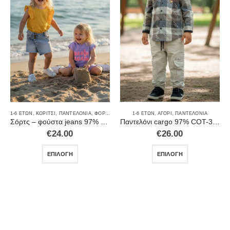
ΚΟΡΊΤΣΙ
1-6 ΕΤΏΝ
,
ΚΟΡΊΤΣΙ
,
ΚΟΡΊΤΣΙ
,
ΜΑΓΙΌ
,
ΠΑΝΤΕΛΌΝΙΑ
,
ΠΡΟΣΦΟΡΈΣ
,
ΦΟΡΈΜΑΤΑ-ΦΟΎΣΤΕΣ
1-6 ΕΤΏΝ
,
ΑΓΌΡΙ
,
ΠΑΝΤΕΛΌΝΙΑ
Σόρτς – φούστα jeans 97% COT-3%EL 4053
Παντελόνι cargo 97% COT-3%EL 210
€
24.00
€
26.00
ΕΠΙΛΟΓΉ
ΕΠΙΛΟΓΉ