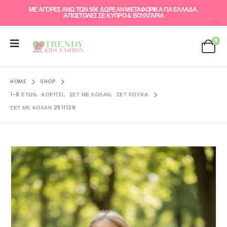
ΜΕ ΑΓΟΡΕΣ ΑΝΩ ΤΩΝ 50€ ΔΩΡΕΑΝ ΜΕΤΑΦΟΡΙΚΑ ΓΙΑ ΕΛΛAΔΑ.
ΑΠΟΣΤΟΛΕΣ ΣΕ ΚΥΠΡΟ & ΒΟΥΛΓΑΡΙΑ
0
HOME
SHOP
1-6 ΕΤΏΝ
,
ΚΟΡΊΤΣΙ
,
ΣΕΤ ΜΕ ΚΟΛΆΝ
,
ΣΕΤ ΡΟΎΧΑ
ΣΕΤ ΜΕ ΚΟΛΆΝ 2511129