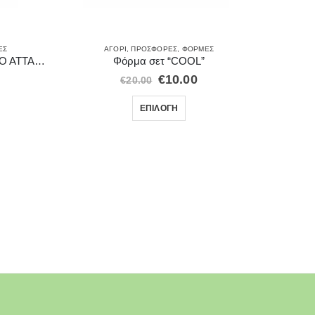
Κ
ΈΣ
ΑΓΌΡΙ
,
ΠΡΟΣΦΟΡΈΣ
,
ΦΌΡΜΕΣ
Μπλούζα μακρυμάνικη “TIME TO ATTACK”
Φόρμα σετ “COOL”
€
10.00
€
20.00
ΕΠΙΛΟΓΉ